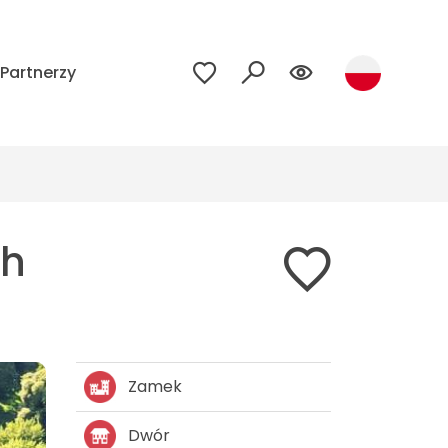
Partnerzy
ch
Zamek
Dwór