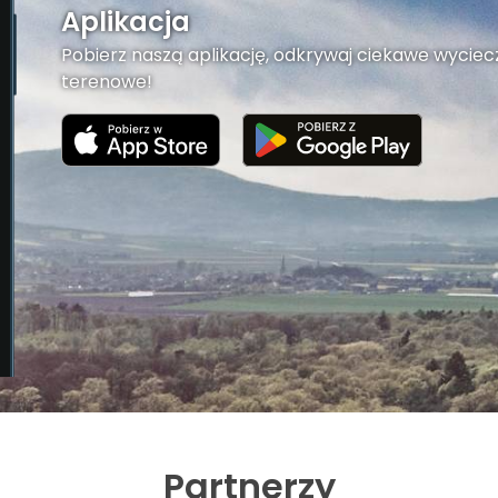
Aplikacja
Pobierz naszą aplikację, odkrywaj ciekawe wyciecz
terenowe!
Partnerzy