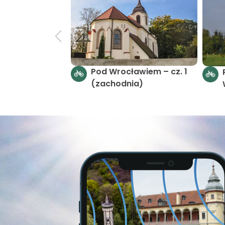
Pod Wrocławiem – cz. 1
(zachodnia)