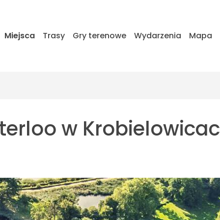
Miejsca
Trasy
Gry terenowe
Wydarzenia
Mapa
rloo w Krobielowica