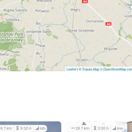
Leaflet
|
© Traseo Map
© OpenStreetMap cont
6.7 km
5:00 h
łatwy
26.7 km
3:00 h
średni