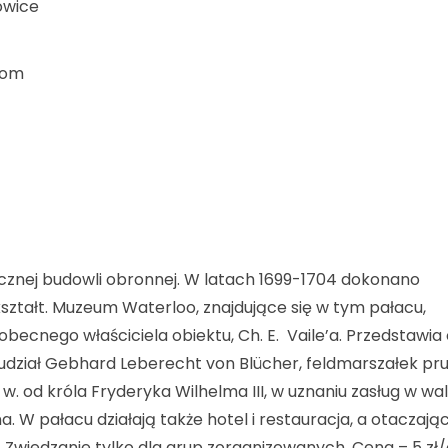
owice
com
ecznej budowli obronnej. W latach 1699-1704 dokonano
tałt. Muzeum Waterloo, znajdujące się w tym pałacu,
ecnego właściciela obiektu, Ch. E. Vaile’a. Przedstawia
 udział Gebhard Leberecht von Blücher, feldmarszałek pru
w. od króla Fryderyka Wilhelma III, w uznaniu zasług w wa
 W pałacu działają także hotel i restauracja, a otaczają
 Zwiedzanie tylko dla grup zorganizowanych. Cena – 5 zł/