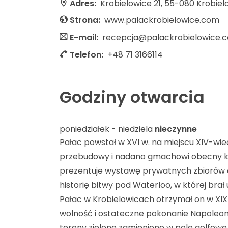
Adres:
Krobielowice 21, 55-080 Krobiel
Strona:
www.palackrobielowice.com
E-mail:
recepcja@palackrobielowice.
Telefon:
+48 71 3166114
Godziny otwarcia
poniedziałek - niedziela
nieczynne
Pałac powstał w XVI w. na miejscu XIV-wi
przebudowy i nadano gmachowi obecny ksz
prezentuje wystawę prywatnych zbiorów ob
historię bitwy pod Waterloo, w której brał
Pałac w Krobielowicach otrzymał on w XIX 
wolność i ostateczne pokonanie Napoleona.
tereny zielone zamieniono w pole golfowe.