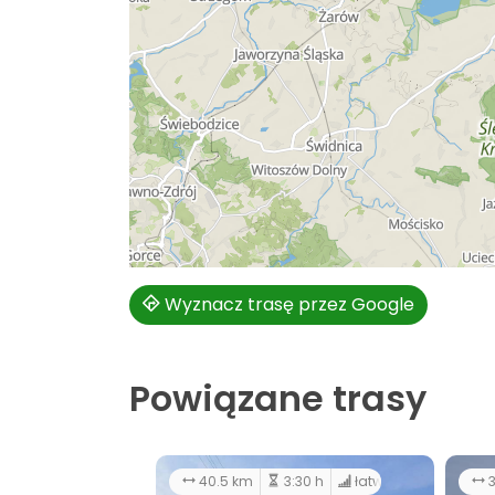
Wyznacz trasę przez Google
Powiązane trasy
40.5 km
3:30 h
łatwy
3