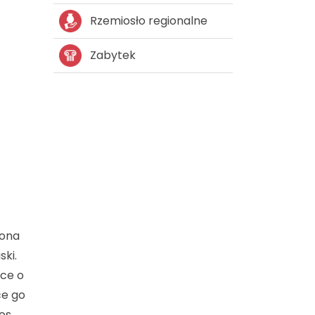
Rzemiosło regionalne
Zabytek
 ona
ski.
lce o
ce go
os.