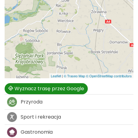
Leaflet
|
© Traseo Map
© OpenStreetMap contributors
Wyznacz trasę przez Google
Przyroda
Sport i rekreacja
Gastronomia