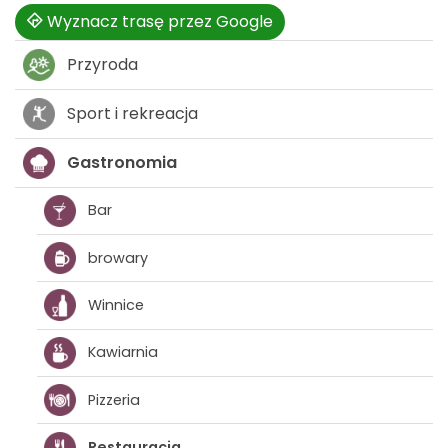
Wyznacz trasę przez Google
Przyroda
Sport i rekreacja
Gastronomia
Bar
browary
Winnice
Kawiarnia
Pizzeria
Restauracja