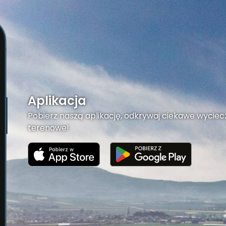
Aplikacja
Pobierz naszą aplikację, odkrywaj ciekawe wyciecz
terenowe!