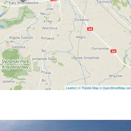
Leaflet
|
© Traseo Map
© OpenStreetMap cont