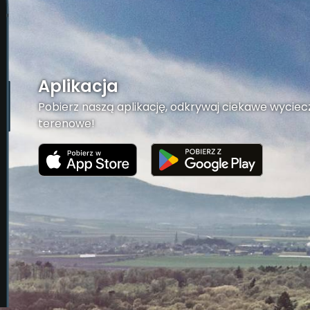
Aplikacja
Pobierz naszą aplikację, odkrywaj ciekawe wyciecz
terenowe!