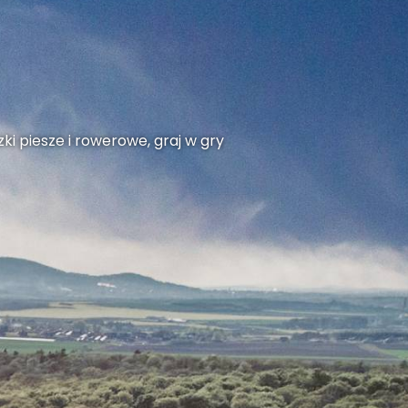
ki piesze i rowerowe, graj w gry