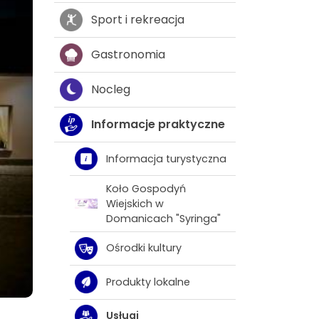
Sport i rekreacja
Gastronomia
Nocleg
Informacje praktyczne
Informacja turystyczna
Koło Gospodyń
Wiejskich w
Domanicach "Syringa"
Ośrodki kultury
Produkty lokalne
Usługi