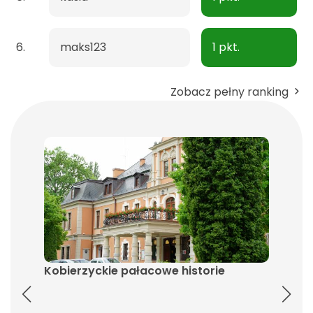
6.
maks123
1 pkt.
Zobacz pełny ranking
Kobierzyckie pałacowe historie
Śladam