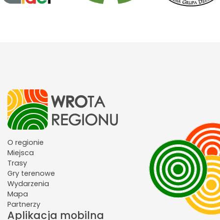
O regionie
Miejsca
Trasy
Gry terenowe
Wydarzenia
Mapa
Partnerzy
Aplikacja mobilna