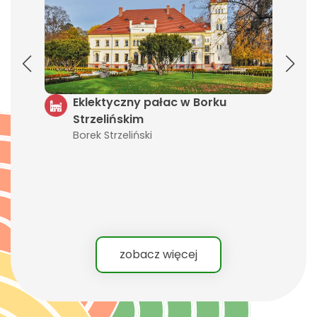
e
Eklektyczny pałac w Borku
R
Strzelińskim
S
Borek Strzeliński
St
zobacz więcej