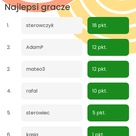
Najlepsi gracze
1.
sterowczyk
18 pkt.
2.
AdamP
12 pkt.
2.
mateo3
12 pkt.
4.
rafal
10 pkt.
5.
sterowiec
5 pkt.
6.
kasia
1 pkt.