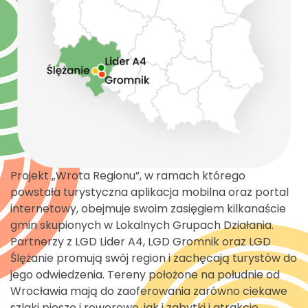
Projekt „Wrota Regionu”, w ramach którego
powstała turystyczna aplikacja mobilna oraz portal
internetowy, obejmuje swoim zasięgiem kilkanaście
gmin skupionych w Lokalnych Grupach Działania.
Partnerzy z LGD Lider A4, LGD Gromnik oraz LGD
Ślężanie promują swój region i zachęcają turystów do
jego odwiedzenia. Tereny położone na południe od
Wrocławia mają do zaoferowania zarówno ciekawe
szlaki piesze i rowerowe, jak i zabytki i atrakcje