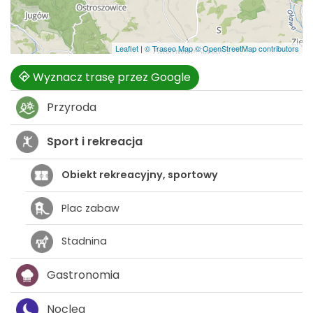
Leaflet
|
© Traseo Map
© OpenStreetMap contributors
Wyznacz trasę przez Google
Przyroda
Sport i rekreacja
Obiekt rekreacyjny, sportowy
Plac zabaw
Stadnina
Gastronomia
Nocleg