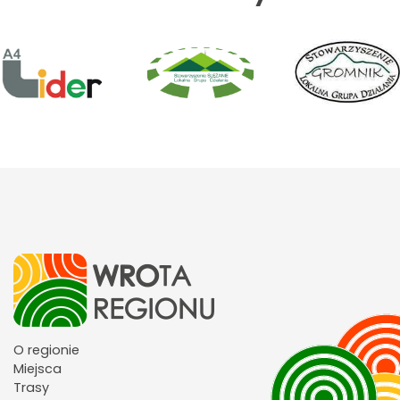
O regionie
Miejsca
Trasy