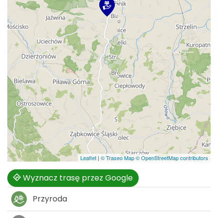
Leaflet
|
© Traseo Map
© OpenStreetMap contributors
Wyznacz trasę przez Google
Przyroda