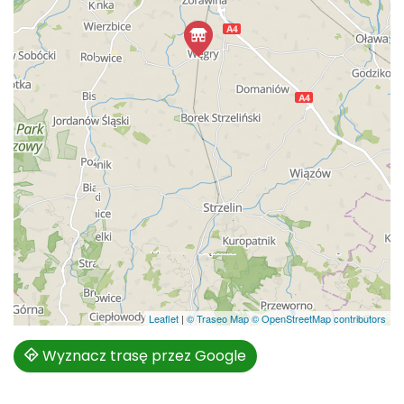
Leaflet
|
© Traseo Map
© OpenStreetMap contributors
Wyznacz trasę przez Google