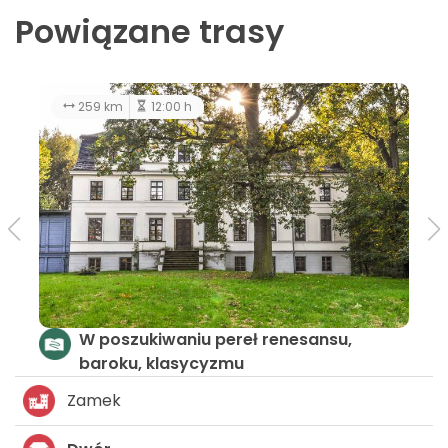
Powiązane trasy
259 km
12:00 h
W poszukiwaniu pereł renesansu,
baroku, klasycyzmu
Zamek