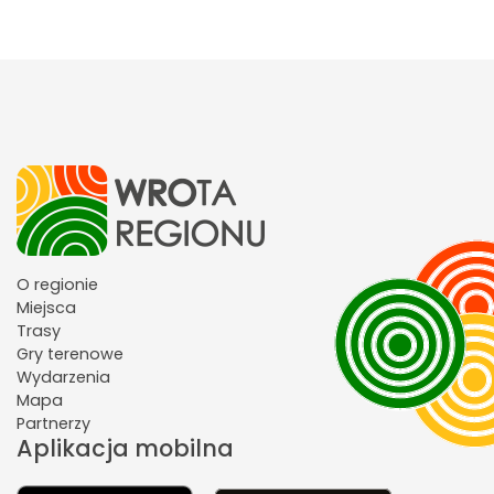
O regionie
Miejsca
Trasy
Gry terenowe
Wydarzenia
Mapa
Partnerzy
Aplikacja mobilna