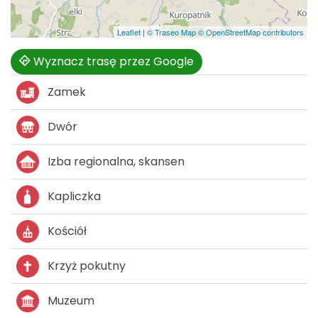
Leaflet
|
© Traseo Map
© OpenStreetMap contributors
Wyznacz trasę przez Google
Zamek
Dwór
Izba regionalna, skansen
Kapliczka
Kościół
Krzyż pokutny
Muzeum