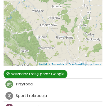
Leaflet
|
© Traseo Map
© OpenStreetMap contributors
Wyznacz trasę przez Google
Przyroda
Sport i rekreacja