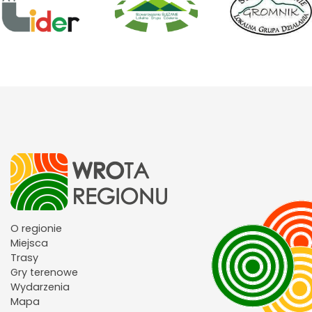
O regionie
Miejsca
Trasy
Gry terenowe
Wydarzenia
Mapa