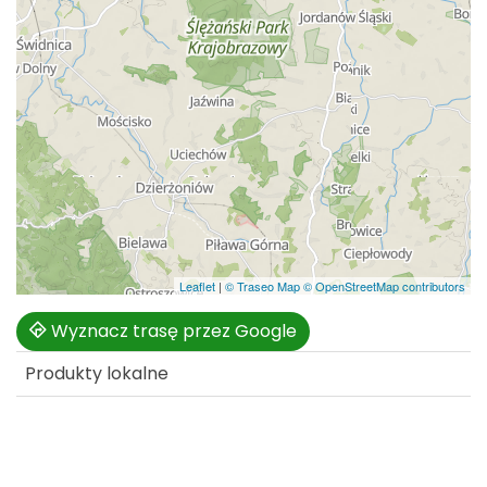
Leaflet
|
© Traseo Map
© OpenStreetMap contributors
Wyznacz trasę przez Google
Produkty lokalne