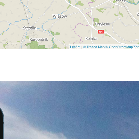
Leaflet
|
© Traseo Map
© OpenStreetMap cont