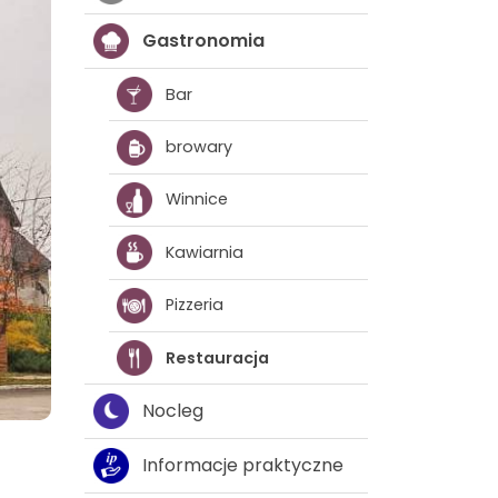
Gastronomia
Bar
browary
Winnice
Kawiarnia
Pizzeria
Restauracja
Nocleg
Informacje praktyczne