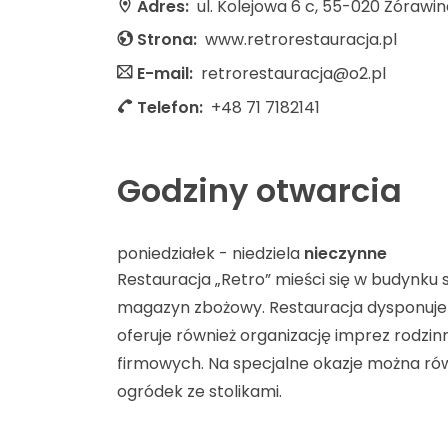
Adres:
ul. Kolejowa 6 c, 55-020 Żórawi
Strona:
www.retrorestauracja.pl
E-mail:
retrorestauracja@o2.pl
Telefon:
+48 71 7182141
Godziny otwarcia
poniedziałek - niedziela
nieczynne
Restauracja „Retro” mieści się w budynku st
magazyn zbożowy. Restauracja dysponuje
oferuje również organizację imprez rodzi
firmowych. Na specjalne okazje można równ
ogródek ze stolikami.