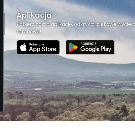
Aplikacja
Pobierz naszą aplikację, odkrywaj ciekawe wyciecz
terenowe!