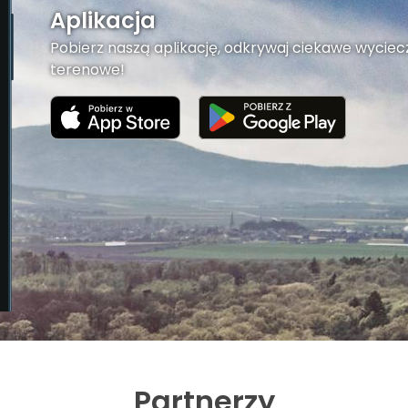
Aplikacja
Pobierz naszą aplikację, odkrywaj ciekawe wyciecz
terenowe!
Partnerzy