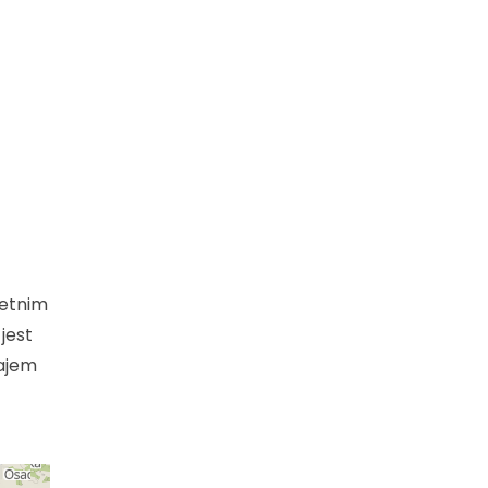
letnim
jest
najem