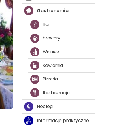
Gastronomia
Bar
browary
Winnice
Kawiarnia
Pizzeria
Restauracja
Nocleg
Informacje praktyczne