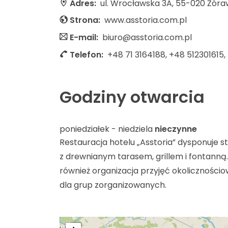
Adres:
ul. Wrocławska 3A, 55-020 Żóra
Strona:
www.asstoria.com.pl
E-mail:
biuro@asstoria.com.pl
Telefon:
+48 71 3164188, +48 512301615,
Godziny otwarcia
poniedziałek - niedziela
nieczynne
Restauracja hotelu „Asstoria” dysponuje 
z drewnianym tarasem, grillem i fontanną. L
również organizacja przyjęć okoliczności
dla grup zorganizowanych.