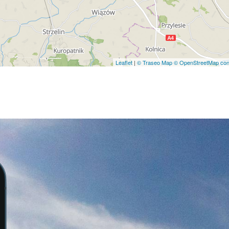
Leaflet
|
© Traseo Map
© OpenStreetMap cont