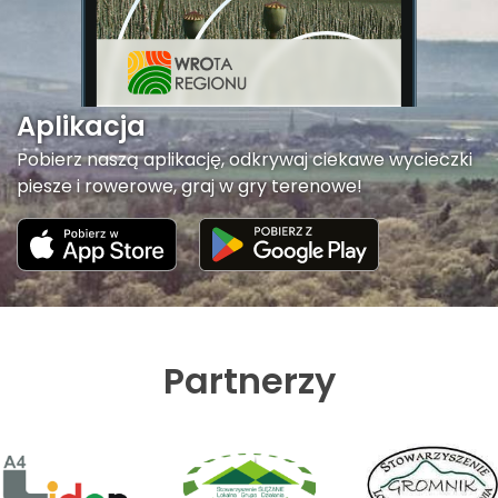
Aplikacja
Pobierz naszą aplikację, odkrywaj ciekawe wycieczki
piesze i rowerowe, graj w gry terenowe!
Partnerzy