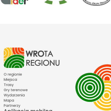
O regionie
Miejsca
Trasy
Gry terenowe
Wydarzenia
Mapa
Partnerzy