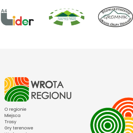
O regionie
Miejsca
Trasy
Gry terenowe