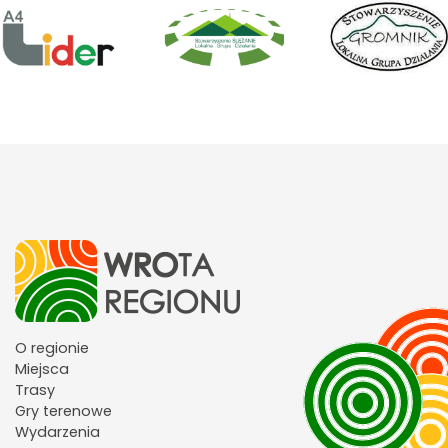
O regionie
Miejsca
Trasy
Gry terenowe
Wydarzenia