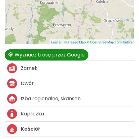
Leaflet
|
© Traseo Map
© OpenStreetMap contributors
Wyznacz trasę przez Google
Zamek
Dwór
Izba regionalna, skansen
Kapliczka
Kościół