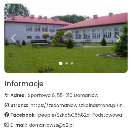
Informacje
Adres:
Sportowa 6, 55-216 Domaniów
Strona:
https://zsdomaniow.szkolnastrona.pl/index.php?c=page&id=23
Facebook:
people/Szko%C5%82a-Podstawowa-im-Jana-Paw%C5%82a-II-w-Domaniowie/100057252926527/?locale=pl_PL
E-mail:
domaniowzs@o2.pl