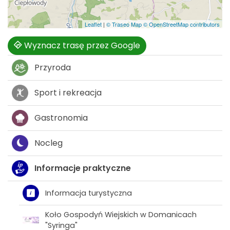
Leaflet
|
© Traseo Map
© OpenStreetMap contributors
Wyznacz trasę przez Google
Przyroda
Sport i rekreacja
Gastronomia
Nocleg
Informacje praktyczne
Informacja turystyczna
Koło Gospodyń Wiejskich w Domanicach
"Syringa"