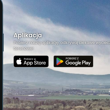
Aplikacja
Pobierz naszą aplikację, odkrywaj ciekawe wyciecz
terenowe!