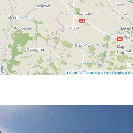
Leaflet
|
© Traseo Map
© OpenStreetMap cont