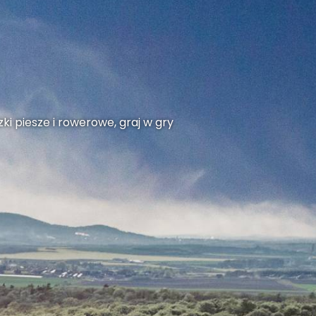
ki piesze i rowerowe, graj w gry