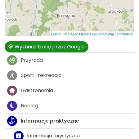
Leaflet
|
© Traseo Map
© OpenStreetMap contributors
Wyznacz trasę przez Google
Przyroda
Sport i rekreacja
Gastronomia
Nocleg
Informacje praktyczne
Informacja turystyczna