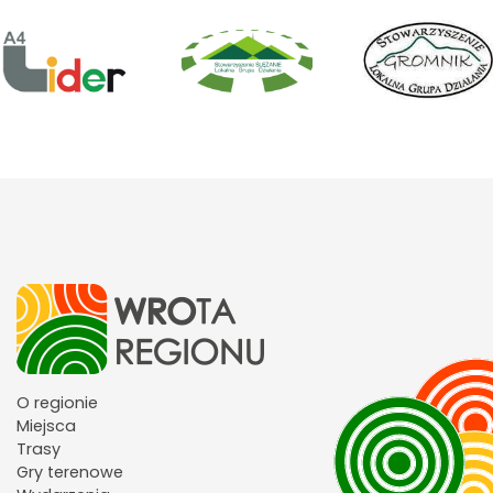
O regionie
Miejsca
Trasy
Gry terenowe