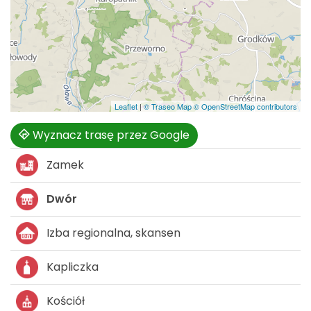
Leaflet
|
© Traseo Map
© OpenStreetMap contributors
Wyznacz trasę przez Google
Zamek
Dwór
Izba regionalna, skansen
Kapliczka
Kościół