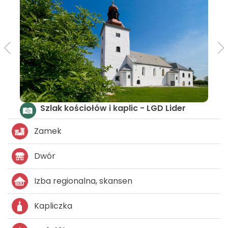
Szlak kościołów i kaplic - LGD Lider
Zamek
Dwór
Izba regionalna, skansen
Kapliczka