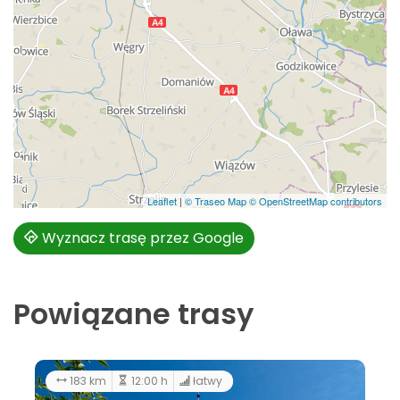
Leaflet
|
© Traseo Map
© OpenStreetMap contributors
Wyznacz trasę przez Google
Powiązane trasy
183 km
12:00 h
łatwy