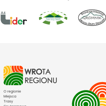
O regionie
Miejsca
Trasy