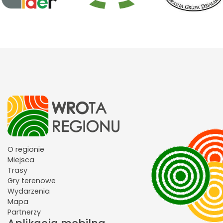
O regionie
Miejsca
Trasy
Gry terenowe
Wydarzenia
Mapa
Partnerzy