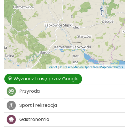
Leaflet
|
© Traseo Map
© OpenStreetMap contributors
Wyznacz trasę przez Google
Przyroda
Sport i rekreacja
Gastronomia