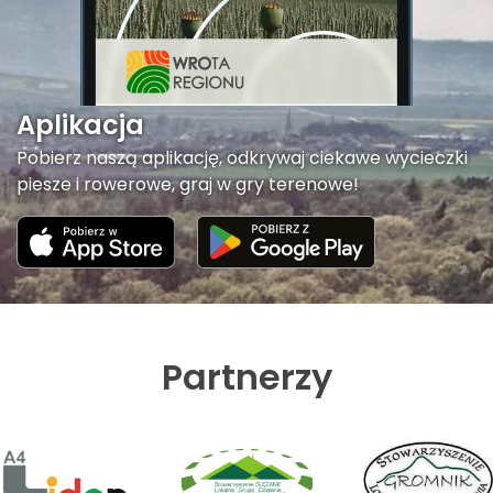
Aplikacja
Pobierz naszą aplikację, odkrywaj ciekawe wycieczki
piesze i rowerowe, graj w gry terenowe!
Partnerzy