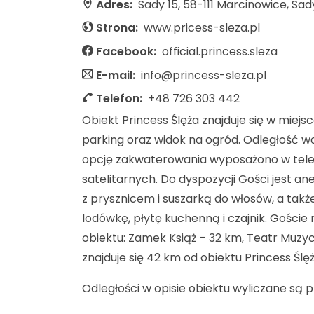
Adres:
Sady 15, 58-111 Marcinowice, Sad
Strona:
www.pricess-sleza.pl
Facebook:
official.princess.sleza
E-mail:
info@princess-sleza.pl
Telefon:
+48 726 303 442
Obiekt Princess Ślęża znajduje się w miejs
parking oraz widok na ogród. Odległość wa
opcję zakwaterowania wyposażono w tele
satelitarnych. Do dyspozycji Gości jest 
z prysznicem i suszarką do włosów, a tak
lodówkę, płytę kuchenną i czajnik. Gości
obiektu: Zamek Książ – 32 km, Teatr Muzycz
znajduje się 42 km od obiektu Princess Ślęż
Odległości w opisie obiektu wyliczane są