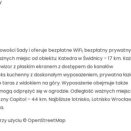
y
cowości Sady i oferuje bezpłatne WiFi, bezpłatny prywatny
żnych miejsc od obiektu: Katedra w Świdnicy – 17 km. Ka
wizor z płaskim ekranem z dostępem do kanałów
aneks kuchenny z doskonałym wyposażeniem, prywatna łaz
że taras z widokiem na góry. Wyposażenie obejmuje także
e mogą odprężyć się w ogrodzie. Odległość ważnych miejsc
ny Capitol – 44 km. Najbliższe lotnisko, Lotnisko Wrocław
a.
 przy użyciu © OpenStreetMap