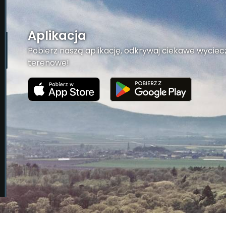
Aplikacja
Pobierz naszą aplikację, odkrywaj ciekawe wyciecz
terenowe!