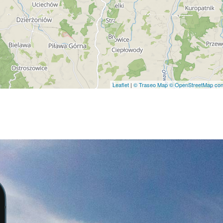
Leaflet
|
© Traseo Map
© OpenStreetMap cont