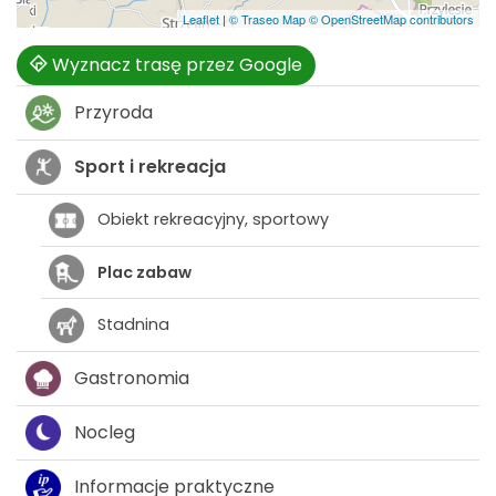
Leaflet
|
© Traseo Map
© OpenStreetMap contributors
Wyznacz trasę przez Google
Przyroda
Sport i rekreacja
Obiekt rekreacyjny, sportowy
Plac zabaw
Stadnina
Gastronomia
Nocleg
Informacje praktyczne