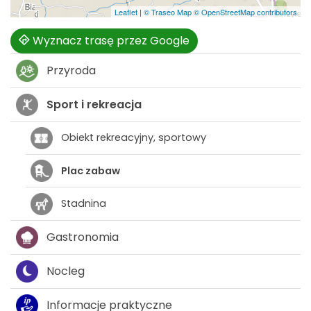
Leaflet
|
© Traseo Map
© OpenStreetMap contributors
Wyznacz trasę przez Google
Przyroda
Sport i rekreacja
Obiekt rekreacyjny, sportowy
Plac zabaw
Stadnina
Gastronomia
Nocleg
Informacje praktyczne