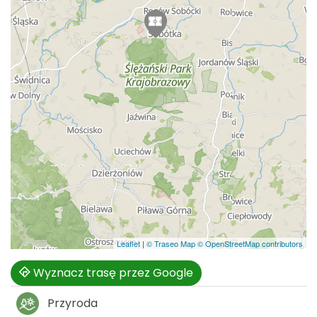
Leaflet
|
© Traseo Map
© OpenStreetMap contributors
Wyznacz trasę przez Google
Przyroda