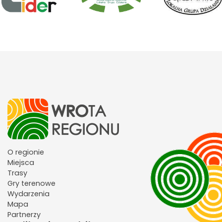
O regionie
Miejsca
Trasy
Gry terenowe
Wydarzenia
Mapa
Partnerzy