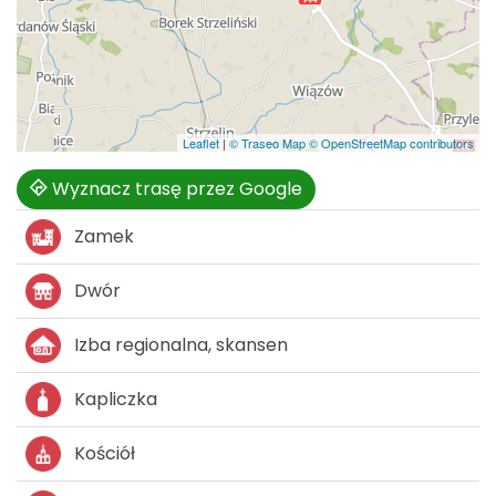
Leaflet
|
© Traseo Map
© OpenStreetMap contributors
Wyznacz trasę przez Google
Zamek
Dwór
Izba regionalna, skansen
Kapliczka
Kościół