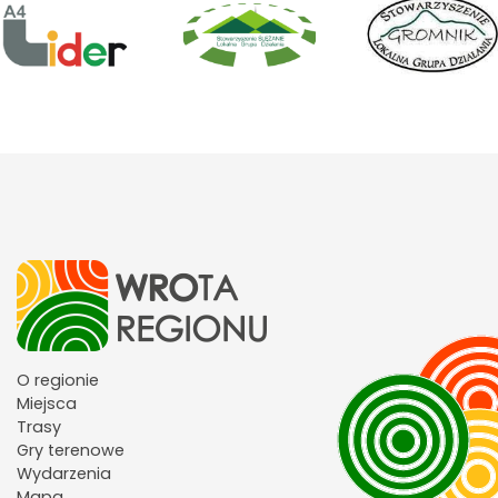
O regionie
Miejsca
Trasy
Gry terenowe
Wydarzenia
Mapa