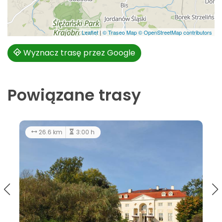
Leaflet
|
© Traseo Map
© OpenStreetMap contributors
Wyznacz trasę przez Google
Powiązane trasy
183 km
12:00 h
łatwy