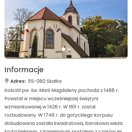
Informacje
Adres:
55-080 Skałka
Kościół pw. św. Marii Magdaleny pochodzi z 1488 r.
Powstał w miejscu wcześniejszej świątyni
wzmiankowanej w 1426 r. W 1611 r. został
rozbudowany. W 1746 r. do gotyckiego korpusu
dobudowana została kwadratowa, barokowa wieża
kryta hełmem, z kamiennym portalem z czasów jej