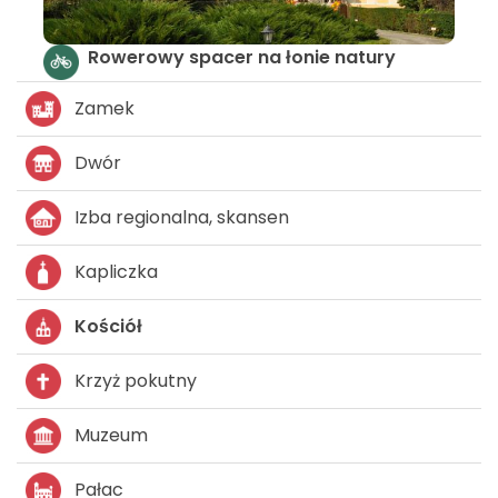
nie natury
Szlak kościołów i kaplic - LGD L
Zamek
Dwór
Izba regionalna, skansen
Kapliczka
Kościół
Krzyż pokutny
Muzeum
Pałac