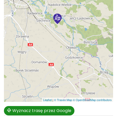
Leaflet
|
© Traseo Map
© OpenStreetMap contributors
Wyznacz trasę przez Google