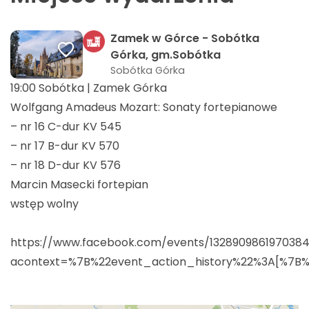
Zamek w Górce - Sobótka
Górka, gm.Sobótka
Sobótka Górka
19:00 Sobótka | Zamek Górka
Wolfgang Amadeus Mozart: Sonaty fortepianowe
– nr 16 C-dur KV 545
– nr 17 B-dur KV 570
– nr 18 D-dur KV 576
Marcin Masecki fortepian
wstęp wolny
https://www.facebook.com/events/1328909861970384
acontext=%7B%22event_action_history%22%3A[%7