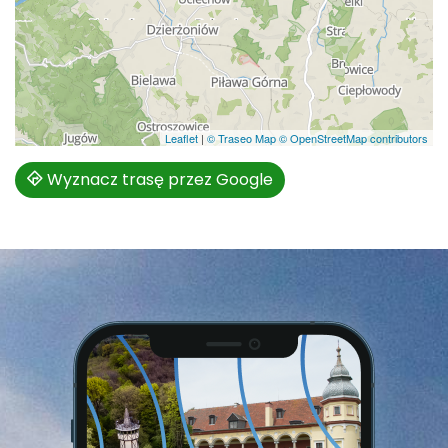
Leaflet
|
© Traseo Map
© OpenStreetMap contributors
Wyznacz trasę przez Google