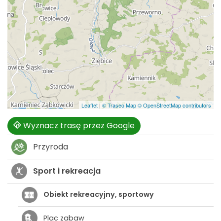
Leaflet
|
© Traseo Map
© OpenStreetMap contributors
Wyznacz trasę przez Google
Przyroda
Sport i rekreacja
Obiekt rekreacyjny, sportowy
Plac zabaw