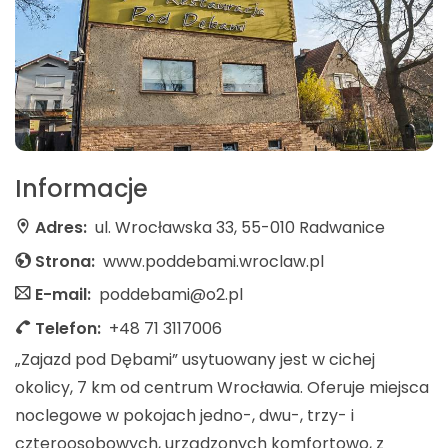
Informacje
Adres:
ul. Wrocławska 33, 55-010 Radwanice
Strona:
www.poddebami.wroclaw.pl
E-mail:
poddebami@o2.pl
Telefon:
+48 71 3117006
„Zajazd pod Dębami” usytuowany jest w cichej
okolicy, 7 km od centrum Wrocławia. Oferuje miejsca
noclegowe w pokojach jedno-, dwu-, trzy- i
czteroosobowych, urządzonych komfortowo, z