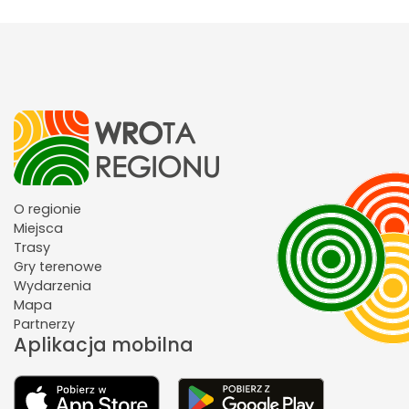
O regionie
Miejsca
Trasy
Gry terenowe
Wydarzenia
Mapa
Partnerzy
Aplikacja mobilna