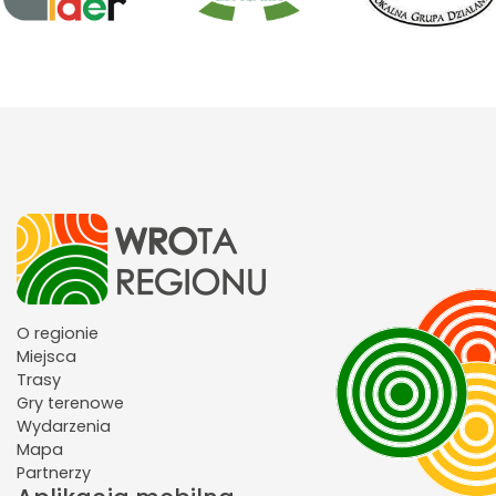
O regionie
Miejsca
Trasy
Gry terenowe
Wydarzenia
Mapa
Partnerzy