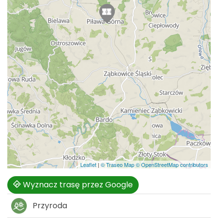
Leaflet
|
© Traseo Map
© OpenStreetMap contributors
Wyznacz trasę przez Google
Przyroda