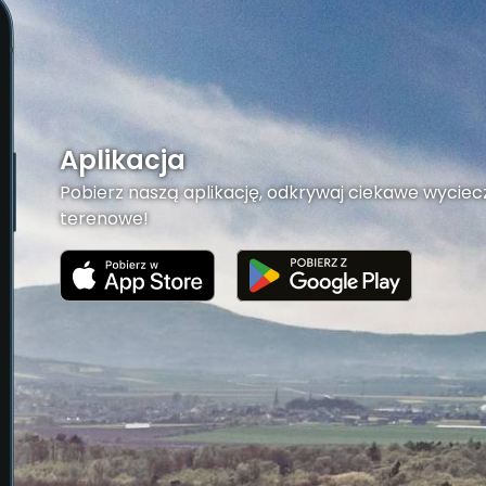
Aplikacja
Pobierz naszą aplikację, odkrywaj ciekawe wyciecz
terenowe!