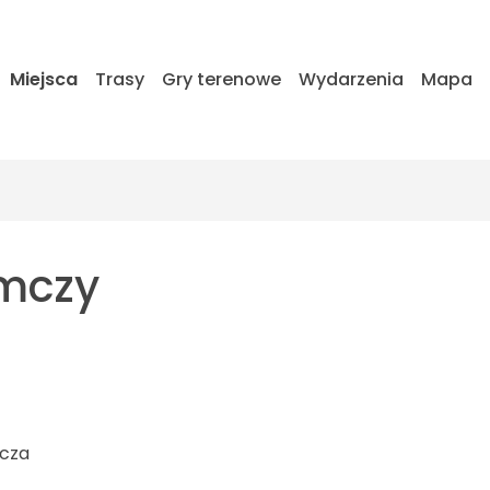
Miejsca
Trasy
Gry terenowe
Wydarzenia
Mapa
mczy
mcza