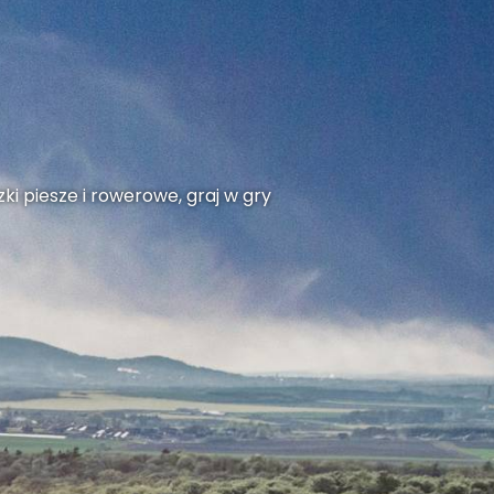
ki piesze i rowerowe, graj w gry