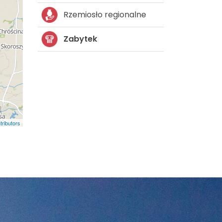
Rzemiosło regionalne
Zabytek
ributors