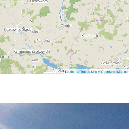
Leaflet
|
© Traseo Map
© OpenStreetMap cont