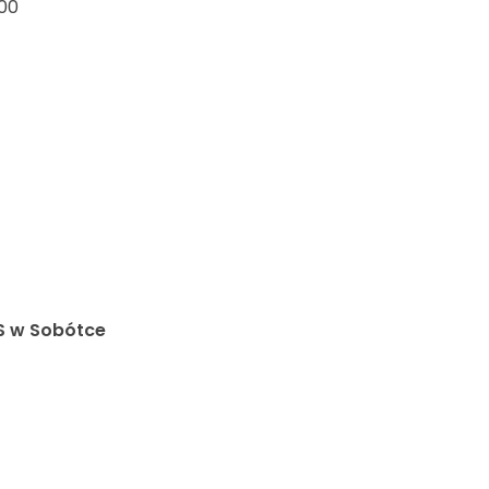
:00
S w Sobótce