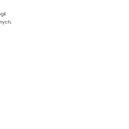
gli
nych,