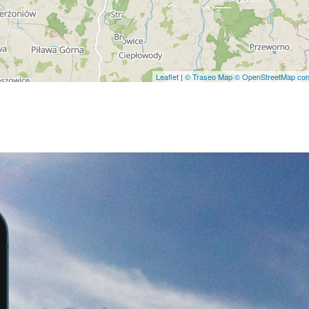
Leaflet
|
© Traseo Map
© OpenStreetMap cont