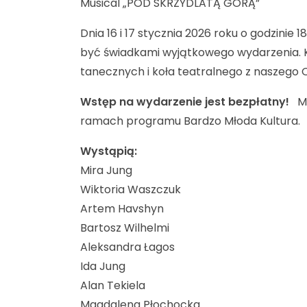
Musical „POD SKRZYDLATĄ GÓRĄ”
Dnia 16 i 17 stycznia 2026 roku o godzinie 
być świadkami wyjątkowego wydarzenia. 
tanecznych i koła teatralnego z naszego O
Wstęp na wydarzenie jest bezpłatny!
Mus
ramach programu Bardzo Młoda Kultura.
Wystąpią:
Mira Jung
Wiktoria Waszczuk
Artem Havshyn
Bartosz Wilhelmi
Aleksandra Łagos
Ida Jung
Alan Tekiela
Magdalena Płochocka