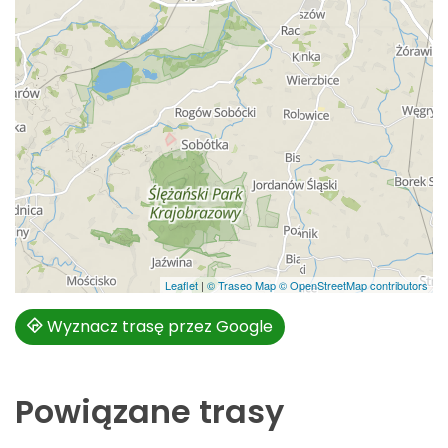
Leaflet
|
© Traseo Map
© OpenStreetMap contributors
Wyznacz trasę przez Google
Powiązane trasy