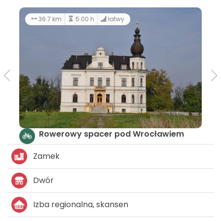
36.7 km
5:00 h
łatwy
Rowerowy spacer pod Wrocławiem
Zamek
Dwór
Izba regionalna, skansen