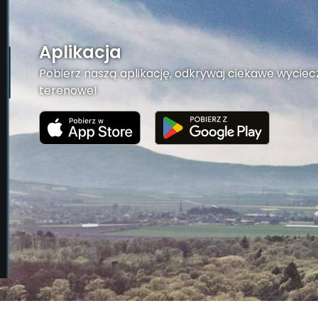
Aplikacja
Pobierz naszą aplikację, odkrywaj ciekawe wyciecz
terenowe!