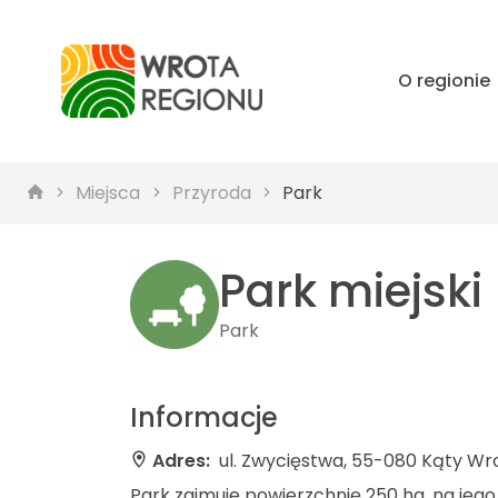
O regionie
Miejsca
Przyroda
Park
Park miejski
Park
Informacje
Adres:
ul. Zwycięstwa, 55-080 Kąty Wr
Park zajmuje powierzchnię 250 ha, na jego