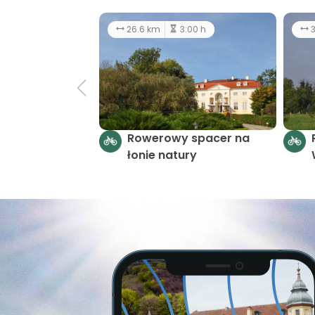
26.6 km
3:00 h
3
Rowerowy spacer na
łonie natury