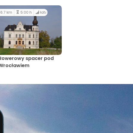
6.7 km
5:00 h
łatwy
Rowerowy spacer pod
Wrocławiem