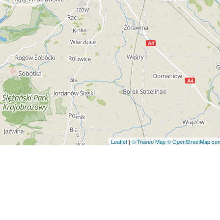
Leaflet
|
© Traseo Map
© OpenStreetMap cont