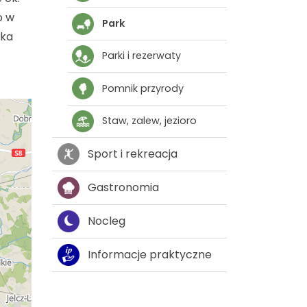
o w
Park
zka
Parki i rezerwaty
Pomnik przyrody
Staw, zalew, jezioro
Sport i rekreacja
Gastronomia
Nocleg
Informacje praktyczne