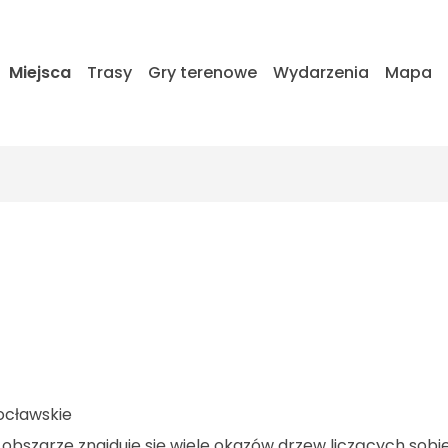
Miejsca
Trasy
Gry terenowe
Wydarzenia
Mapa
ocławskie
 obszarze znajduje się wiele okazów drzew liczących sobie