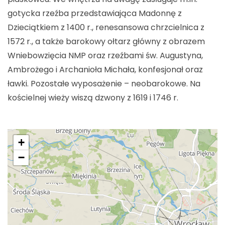
gotycka rzeźba przedstawiająca Madonnę z
Dzieciątkiem z 1400 r., renesansowa chrzcielnica z
1572 r., a także barokowy ołtarz główny z obrazem
Wniebowzięcia NMP oraz rzeźbami św. Augustyna,
Ambrożego i Archanioła Michała, konfesjonał oraz
ławki. Pozostałe wyposażenie – neobarokowe. Na
kościelnej wieży wiszą dzwony z 1619 i 1746 r.
+
−