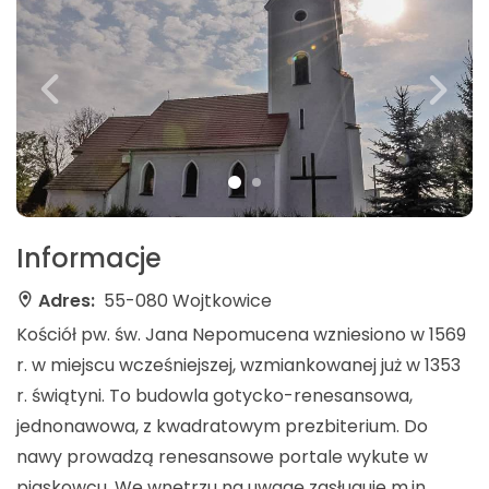
Informacje
Adres:
55-080 Wojtkowice
Kościół pw. św. Jana Nepomucena wzniesiono w 1569
r. w miejscu wcześniejszej, wzmiankowanej już w 1353
r. świątyni. To budowla gotycko-renesansowa,
jednonawowa, z kwadratowym prezbiterium. Do
nawy prowadzą renesansowe portale wykute w
piaskowcu. We wnętrzu na uwagę zasługuje m.in.