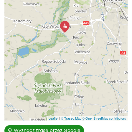
Leaflet
|
© Traseo Map
© OpenStreetMap contributors
Wyznacz trasę przez Google