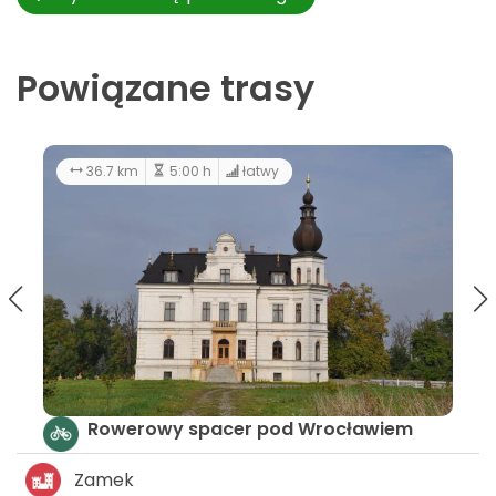
Powiązane trasy
183 km
12:00 h
łatwy
iem
Szlak kościołów i kaplic - LGD Lider
Zamek