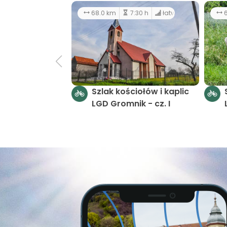
68.0 km
7:30 h
łatwy
6
Szlak kościołów i kaplic
LGD Gromnik - cz. I