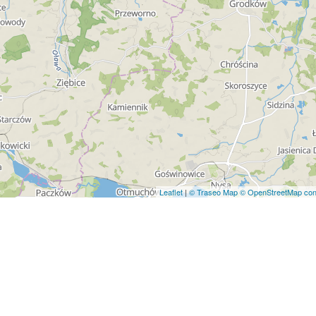
Leaflet
|
© Traseo Map
© OpenStreetMap cont