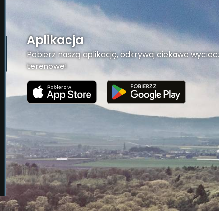
Aplikacja
Pobierz naszą aplikację, odkrywaj ciekawe wyciecz
terenowe!