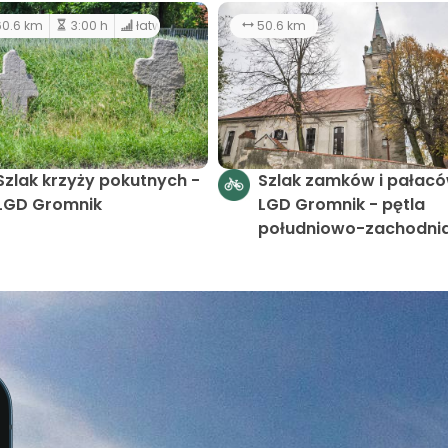
0.6 km
3:00 h
łatwy
50.6 km
Szlak krzyży pokutnych -
Szlak zamków i pałac
LGD Gromnik
LGD Gromnik - pętla
południowo-zachodni