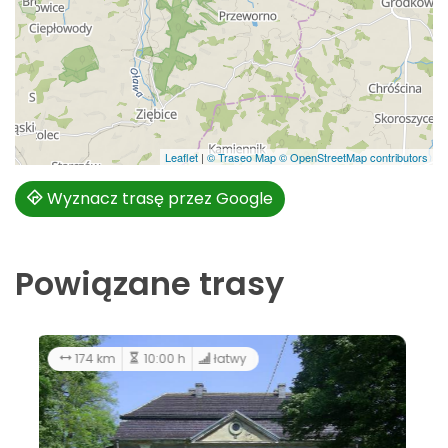
Leaflet
|
© Traseo Map
© OpenStreetMap contributors
Wyznacz trasę przez Google
Powiązane trasy
174 km
10:00 h
łatwy