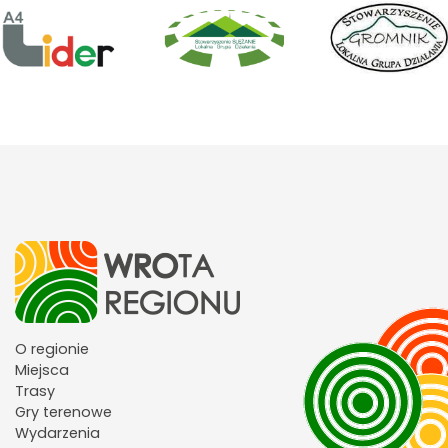
O regionie
Miejsca
Trasy
Gry terenowe
Wydarzenia