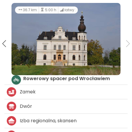
26.7 km
3:00 h
średni
m
Śladami historii - muzea LGD Gromnik
Zamek
Dwór
Izba regionalna, skansen