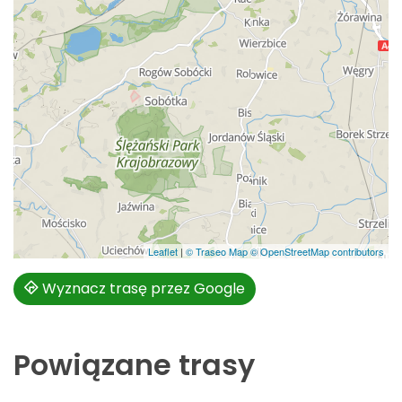
Leaflet
|
© Traseo Map
© OpenStreetMap contributors
Wyznacz trasę przez Google
Powiązane trasy