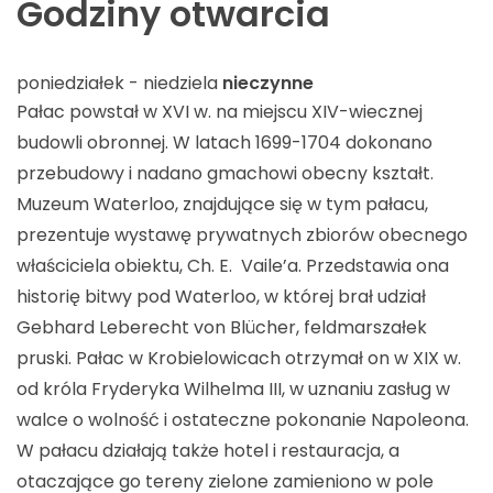
Godziny otwarcia
poniedziałek - niedziela
nieczynne
Pałac powstał w XVI w. na miejscu XIV-wiecznej
budowli obronnej. W latach 1699-1704 dokonano
przebudowy i nadano gmachowi obecny kształt.
Muzeum Waterloo, znajdujące się w tym pałacu,
prezentuje wystawę prywatnych zbiorów obecnego
właściciela obiektu, Ch. E. Vaile’a. Przedstawia ona
historię bitwy pod Waterloo, w której brał udział
Gebhard Leberecht von Blücher, feldmarszałek
pruski. Pałac w Krobielowicach otrzymał on w XIX w.
od króla Fryderyka Wilhelma III, w uznaniu zasług w
walce o wolność i ostateczne pokonanie Napoleona.
W pałacu działają także hotel i restauracja, a
otaczające go tereny zielone zamieniono w pole