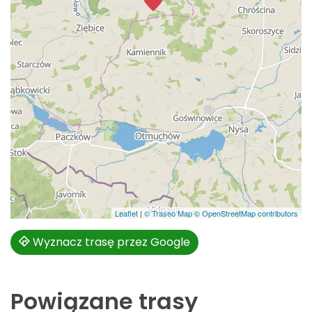
Leaflet
|
© Traseo Map
© OpenStreetMap contributors
Wyznacz trasę przez Google
Powiązane trasy