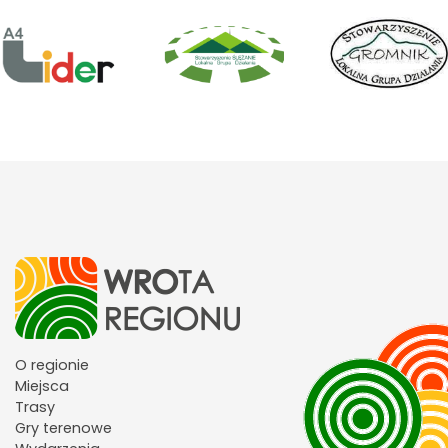
O regionie
Miejsca
Trasy
Gry terenowe