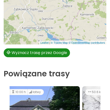
Leaflet
|
© Traseo Map
© OpenStreetMap contributors
Wyznacz trasę przez Google
Powiązane trasy
50.6 km