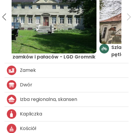
Szlak zamków i pałaców LGD Gromnik -
pętla południowo-zachodnia
nik
Zamek
Dwór
Izba regionalna, skansen
Kapliczka
Kościół