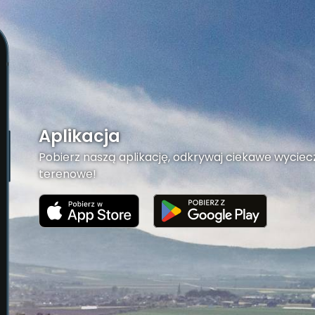
Aplikacja
Pobierz naszą aplikację, odkrywaj ciekawe wyciecz
terenowe!