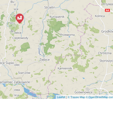
Leaflet
|
© Traseo Map
© OpenStreetMap cont