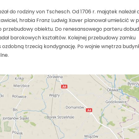
leżał do rodziny von Tschesch. Od 1706 r. majątek należał 
awiciel, hrabia Franz Ludwig Xaver planował umieścić w 
 do przebudowy obiektu. Do renesansowego parteru dobu
adał barokowych kształtów. Kolejnej przebudowy zamku
ozdobną trzecią kondygnację. Po wojnie wnętrza budyn
lne.