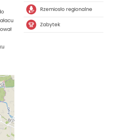
Rzemiosło regionalne
do
pałacu
Zabytek
dował
ku