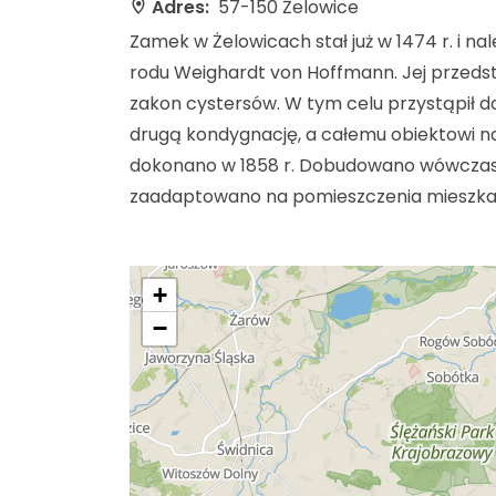
Adres:
57-150 Żelowice
Zamek w Żelowicach stał już w 1474 r. i na
rodu Weighardt von Hoffmann. Jej przedst
zakon cystersów. W tym celu przystąpił
drugą kondygnację, a całemu obiektowi n
dokonano w 1858 r. Dobudowano wówczas 
zaadaptowano na pomieszczenia mieszka
+
−