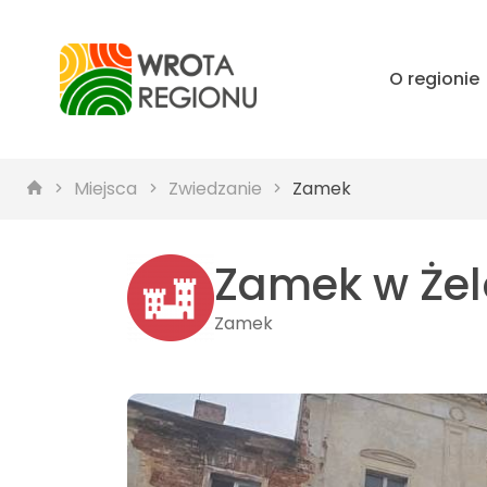
O regionie
Miejsca
Zwiedzanie
Zamek
Zamek w Że
Zamek