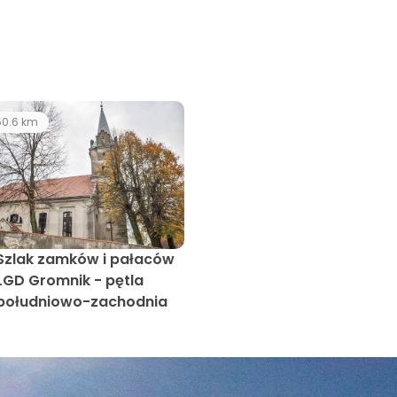
0.6 km
Szlak zamków i pałaców
LGD Gromnik - pętla
południowo-zachodnia