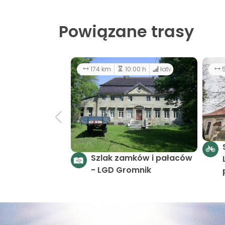
Powiązane trasy
174 km
10:00 h
łatwy
5
Szlak zamków i pałaców
- LGD Gromnik