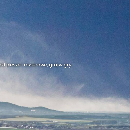
ki piesze i rowerowe, graj w gry