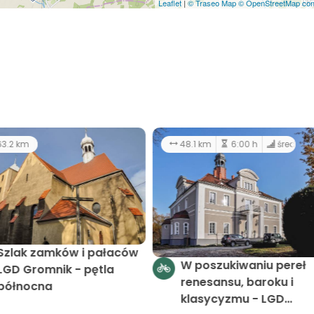
Leaflet
|
© Traseo Map
© OpenStreetMap cont
8.0 km
7:30 h
łatwy
63.2 km
Szlak kościołów i kaplic
Szlak zamków i pałac
LGD Gromnik - cz. I
LGD Gromnik - pętla
północna