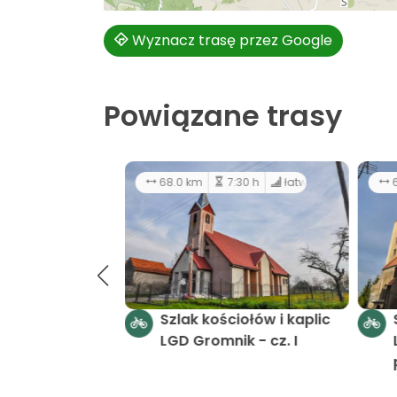
Wyznacz trasę przez Google
Powiązane trasy
194 km
6
Szlak kościołów i kaplic -
LGD Gromnik