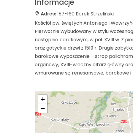
Informacje
Adres:
57-160 Borek Strzeliński
Kościół pw. świętych Antoniego i Wawrzyńc
Pierwotnie wybudowany w stylu wczesnog
następnie barokowym, w poł. XVIII w. Z pie
oraz gotyckie drzwi z 1519 r. Drugie zaby
barokowe wyposażenie – strop polichromow
organowy, XVIII-wieczny ołtarz główny or
wmurowane są renesansowe, barokowe i k
+
−