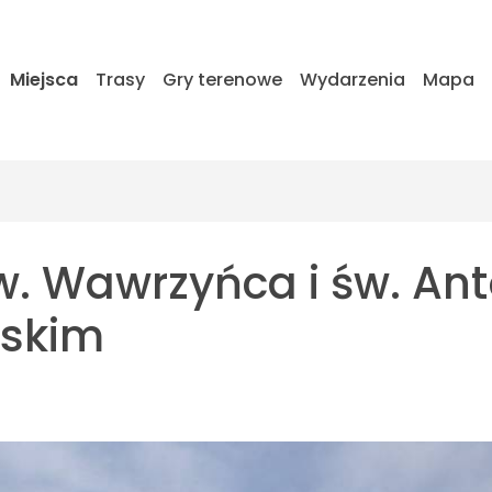
Miejsca
Trasy
Gry terenowe
Wydarzenia
Mapa
św. Wawrzyńca i św. An
ńskim