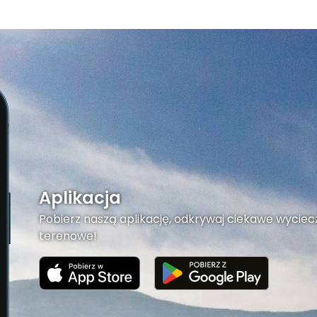
Aplikacja
Pobierz naszą aplikację, odkrywaj ciekawe wyciecz
terenowe!