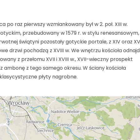
a po raz pierwszy wzmiankowany był w 2. poł. XIII w.
otyckim, przebudowany w 1579 r. w stylu renesansowym,
rwotnej świątyni pozostały gotyckie portale, z XIV oraz XV
tkowe drzwi pochodzą z XVIII w. We wnętrzu kościoła odnaj
any z przełomu XVII i XVIII w., XVII-wieczny prospekt
az ambonę z tego samego okresu. W ściany kościoła
lasycystyczne płyty nagrobne.