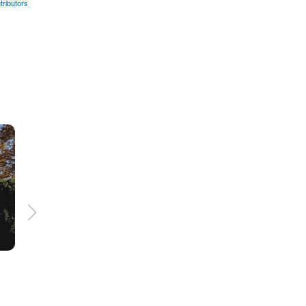
ributors
48.1 km
6:00 h
średni
ów
W poszukiwaniu pereł
renesansu, baroku i
klasycyzmu - LGD