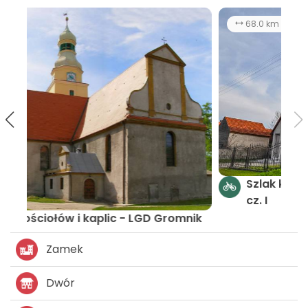
68.0 km
7:30 h
łatwy
Szlak kościołów i kaplic LGD Gromnik -
cz. I
ik
Zamek
Dwór