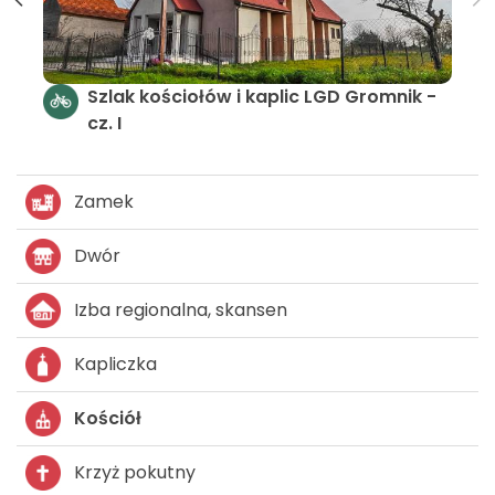
Szl
cz. I
Szlak kościołów i kaplic - LGD Gromnik
Zamek
Dwór
Izba regionalna, skansen
Kapliczka
Kościół
Krzyż pokutny