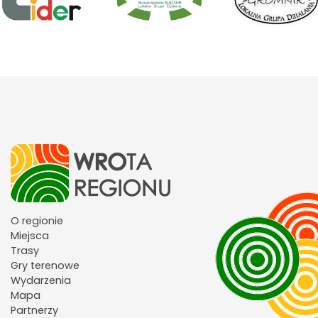
O regionie
Miejsca
Trasy
Gry terenowe
Wydarzenia
Mapa
Partnerzy