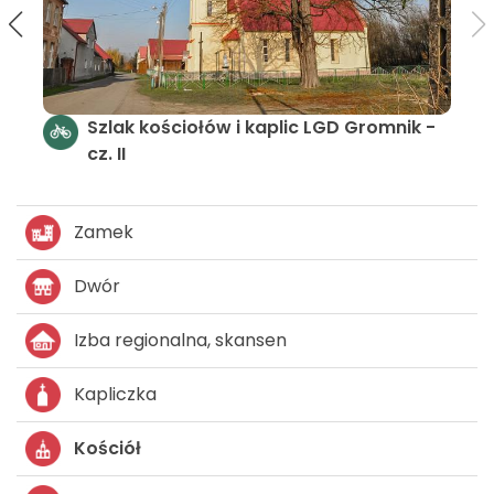
Sz
cz.
Szlak kościołów i kaplic - LGD Gromnik
Zamek
Dwór
Izba regionalna, skansen
Kapliczka
Kościół