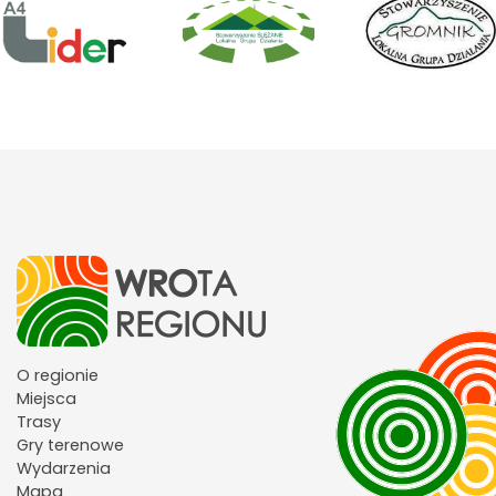
O regionie
Miejsca
Trasy
Gry terenowe
Wydarzenia
Mapa