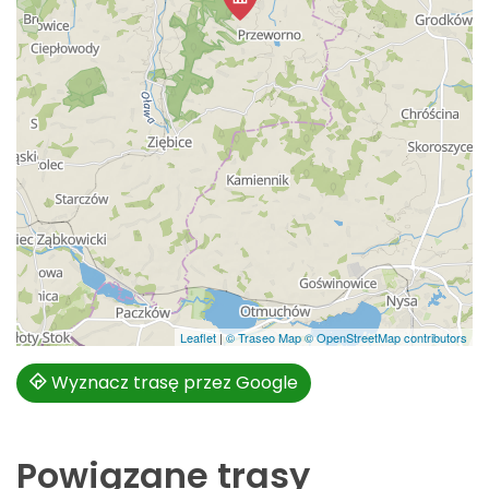
Leaflet
|
© Traseo Map
© OpenStreetMap contributors
Wyznacz trasę przez Google
Powiązane trasy