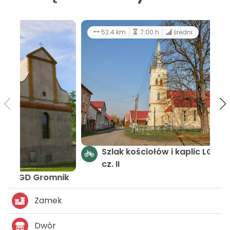
194 km
Szlak kościołów i kaplic - LGD Gromnik
Zamek
Dwór